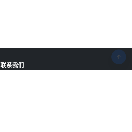
联系我们
联系电话：400-788-9168
电子邮箱：elebest@elebest.com
地址：深圳市龙华新区大浪街道丽荣路1号国乐
技园5栋6楼
工作时间：周一至周五 9:00-18:00